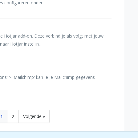
s configureren onder: ...
de Hotjar add-on. Deze verbind je als volgt met jouw
aar Hotjar instellin...
ons' > 'Mailchimp' kan je je Mailchimp gegevens
1
2
Volgende »