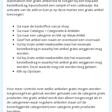
automatisch een gratis artikel toe te voegen bij een bepaald
bestelbedrag, bijvoorbeeld een
sample
of een cadeautje. Na
activatie van de add-on kan je op deze manier een gratis artikel
toevoegen:
Ga naar de backoffice van je shop.
Ga naar
Catalogus > Categorieën & Artikelen
.
Ga naar een categorie en klik op
Nieuw Artikel
.
Geef het artikel een naam en eventueel een voorraad.
Vul bij
Gratis artikel meebestellen (van)
het minimale
bestelbedrag in waarbij het artikel gratis weggeven mag
worden.
Vul bij
Gratis artikel meebestellen (tot)
het maximale
bestelbedrag in waarbij het artikel gratis weggeven mag
worden. Deze waarde mag ook worden leeg gelaten.
Klik op Opslaan
Voor meer controle over welke artikelen gratis mogen worden
toegevoegd kan gebruik worden gemaakt van de categorie
gratis
producten
. Het gratis artikel wordt dan alleen toegevoegd als in
de categorieën waar reguliere artikelen staan (of de
bovenliggende categorieën) een categorie
gratis producten
bevatten.