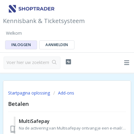
Kennisbank & Ticketsysteem
Welkom
INLOGGEN
AANMELDEN
Startpagina oplossing
Add-ons
Betalen
MultiSafepay
Na de activering van Multisafepay ontvang je een e-mail/ticket van onze supportafdeling met verdere instructies, die ook hieronder worden beschreven. Let op...