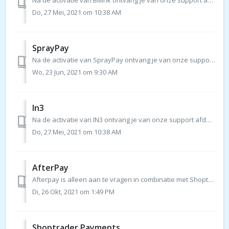
Na de activatie van Billink ontvang je van onze support afdeling een e-mail/ticket waarin de verdere stappen zoals hieronder beschreven ook uitgelegd worden...
Do, 27 Mei, 2021 om 10:38 AM
SprayPay
Na de activatie van SprayPay ontvang je van onze support afdeling een e-mail/ticket waarin de verdere stappen zoals hieronder beschreven ook uitgelegd word...
Wo, 23 Jun, 2021 om 9:30 AM
In3
Na de activatie van IN3 ontvang je van onze support afdeling een e-mail/ticket waarin de verdere stappen zoals hieronder beschreven ook uitgelegd worden. ...
Do, 27 Mei, 2021 om 10:38 AM
AfterPay
Afterpay is alleen aan te vragen in combinatie met Shoptrader Payments via Pay.nl. Na de activatie van de Afterpay Add-on dien je contact op te nemen me...
Di, 26 Okt, 2021 om 1:49 PM
Shoptrader Payments