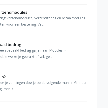
erzendmodules
belang: verzendmodules, verzendzones en betaalmodules.
n voor een bestelling. Ve...
aald bedrag
f een bepaald bedrag ga je naar: Modules >
le welke je gebruikt of wilt ge...
 in?
oor je zendingen doe je op de volgende manier: Ga naar
uratie >...