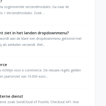
n?
e via zogenoemde verzendmodules: Ga naar de
es > Verzendmodules. Zoek ...
lant ziet in het landen dropdownmenu?
t wordt aan de klant een dropdownmenu getoond met
 als winkelier verzendt. Wel...
erce
w-richtlijn voor e-commerce. De nieuwe regels gelden
n jaaromzet van 10.000 euro...
terne dienst
dienst zoals SendCloud of PostNL Checkout API. Hoe