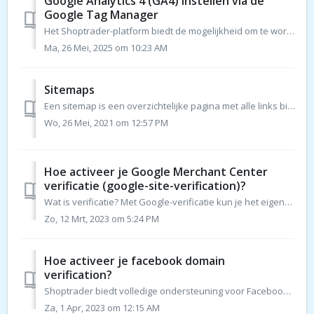
Google Analytics 4 (GA4) instellen via de
Google Tag Manager
Het Shoptrader-platform biedt de mogelijkheid om te worden gekoppeld met Google Tag Manager en Google Analytics. Hierdoor kun je jouw webwinkel aanpassen do...
Ma, 26 Mei, 2025 om 10:23 AM
Sitemaps
Een sitemap is een overzichtelijke pagina met alle links binnen jouw webshop. Je kunt het zien als de inhoudsopgave van een boek. Deze inhoudsopgave is bij...
Wo, 26 Mei, 2021 om 12:57 PM
Hoe activeer je Google Merchant Center
verificatie (google-site-verification)?
Wat is verificatie? Met Google-verificatie kun je het eigendom van een domein verifiëren, zodat je dit domein kunt gebruiken in de tools van Google Search ...
Zo, 12 Mrt, 2023 om 5:24 PM
Hoe activeer je facebook domain
verification?
Shoptrader biedt volledige ondersteuning voor Facebook Domain Verification, zodat je geen HTML-code hoeft te plaatsen zoals in de Facebook-documentatie word...
Za, 1 Apr, 2023 om 12:15 AM