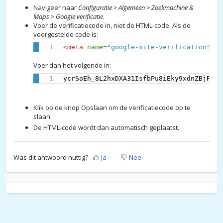
Navigeer naar
Configuratie > Algemeen > Zoekmachine &
Maps > Google verificatie
.
Voer de verificatiecode in, niet de HTML-code. Als de
voorgestelde code is:
<
meta
name
=
"
google-site-verification
"
co
Voer dan het volgende in:
ycrSoEh_8L2hxDXA31IsfbPu8iEky9xdnZBjRxVx
Klik op de knop Opslaan om de verificatiecode op te
slaan.
De HTML-code wordt dan automatisch geplaatst.
Was dit antwoord nuttig?
Ja
Nee