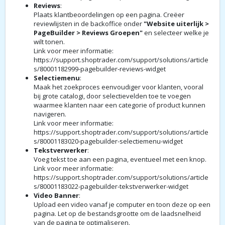
Reviews
:
Plaats klantbeoordelingen op een pagina. Creëer
reviewlijsten in de backoffice onder
"Website uiterlijk >
PageBuilder > Reviews Groepen"
en selecteer welke je
wilt tonen.
Link voor meer informatie:
https://support.shoptrader.com/support/solutions/article
s/80001182999-pagebuilder-reviews-widget
Selectiemenu
:
Maak het zoekproces eenvoudiger voor klanten, vooral
bij grote catalogi, door selectievelden toe te voegen
waarmee klanten naar een categorie of product kunnen
navigeren.
Link voor meer informatie:
https://support.shoptrader.com/support/solutions/article
s/80001183020-pagebuilder-selectiemenu-widget
Tekstverwerker
:
Voeg tekst toe aan een pagina, eventueel met een knop.
Link voor meer informatie:
https://support.shoptrader.com/support/solutions/article
s/80001183022-pagebuilder-tekstverwerker-widget
Video Banner
:
Upload een video vanaf je computer en toon deze op een
pagina. Let op de bestandsgrootte om de laadsnelheid
van de pagina te optimaliseren.