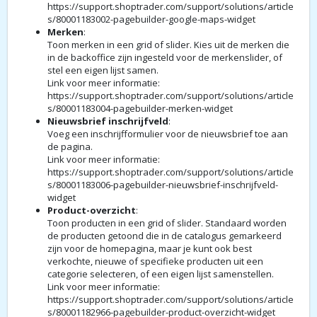
https://support.shoptrader.com/support/solutions/article
s/80001183002-pagebuilder-google-maps-widget
Merken
:
Toon merken in een grid of slider. Kies uit de merken die
in de backoffice zijn ingesteld voor de merkenslider, of
stel een eigen lijst samen.
Link voor meer informatie:
https://support.shoptrader.com/support/solutions/article
s/80001183004-pagebuilder-merken-widget
Nieuwsbrief inschrijfveld
:
Voeg een inschrijfformulier voor de nieuwsbrief toe aan
de pagina.
Link voor meer informatie:
https://support.shoptrader.com/support/solutions/article
s/80001183006-pagebuilder-nieuwsbrief-inschrijfveld-
widget
Product-overzicht
:
Toon producten in een grid of slider. Standaard worden
de producten getoond die in de catalogus gemarkeerd
zijn voor de homepagina, maar je kunt ook best
verkochte, nieuwe of specifieke producten uit een
categorie selecteren, of een eigen lijst samenstellen.
Link voor meer informatie:
https://support.shoptrader.com/support/solutions/article
s/80001182966-pagebuilder-product-overzicht-widget