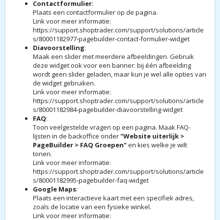
Contactformulier
:
Plaats een contactformulier op de pagina.
Link voor meer informatie:
https://support.shoptrader.com/support/solutions/article
s/80001182977-pagebuilder-contact-formulier-widget
Diavoorstelling
:
Maak een slider met meerdere afbeeldingen. Gebruik
deze widget ook voor een banner: bij één afbeelding
wordt geen slider geladen, maar kun je wel alle opties van
de widget gebruiken.
Link voor meer informatie:
https://support.shoptrader.com/support/solutions/article
s/80001182984-pagebuilder-diavoorstelling-widget
FAQ
:
Toon veelgestelde vragen op een pagina. Maak FAQ-
lijsten in de backoffice onder
"Website uiterlijk >
PageBuilder > FAQ Groepen"
en kies welke je wilt
tonen.
Link voor meer informatie:
https://support.shoptrader.com/support/solutions/article
s/80001182995-pagebuilder-faq-widget
Google Maps
:
Plaats een interactieve kaart met een specifiek adres,
zoals de locatie van een fysieke winkel.
Link voor meer informatie: