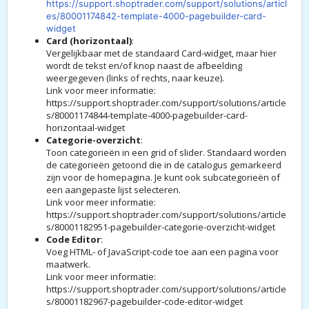
https://support.shoptrader.com/support/solutions/articl
es/80001174842-template-4000-pagebuilder-card-
widget
Card (horizontaal)
:
Vergelijkbaar met de standaard Card-widget, maar hier
wordt de tekst en/of knop naast de afbeelding
weergegeven (links of rechts, naar keuze).
Link voor meer informatie:
https://support.shoptrader.com/support/solutions/article
s/80001174844-template-4000-pagebuilder-card-
horizontaal-widget
Categorie-overzicht
:
Toon categorieën in een grid of slider. Standaard worden
de categorieën getoond die in de catalogus gemarkeerd
zijn voor de homepagina. Je kunt ook subcategorieën of
een aangepaste lijst selecteren.
Link voor meer informatie:
https://support.shoptrader.com/support/solutions/article
s/80001182951-pagebuilder-categorie-overzicht-widget
Code Editor
:
Voeg HTML- of JavaScript-code toe aan een pagina voor
maatwerk.
Link voor meer informatie:
https://support.shoptrader.com/support/solutions/article
s/80001182967-pagebuilder-code-editor-widget