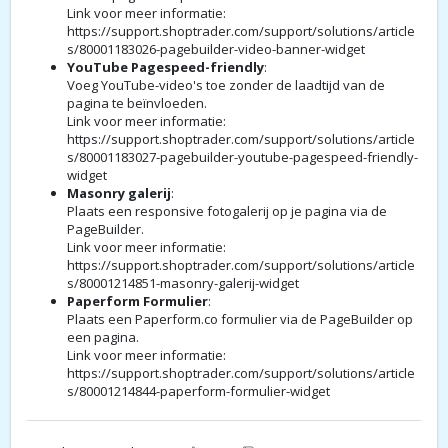
Link voor meer informatie:
https://support.shoptrader.com/support/solutions/article
s/80001183026-pagebuilder-video-banner-widget
YouTube Pagespeed-friendly
:
Voeg YouTube-video's toe zonder de laadtijd van de
pagina te beïnvloeden.
Link voor meer informatie:
https://support.shoptrader.com/support/solutions/article
s/80001183027-pagebuilder-youtube-pagespeed-friendly-
widget
Masonry galerij
:
Plaats een responsive fotogalerij op je pagina via de
PageBuilder.
Link voor meer informatie:
https://support.shoptrader.com/support/solutions/article
s/80001214851-masonry-galerij-widget
Paperform Formulier
:
Plaats een Paperform.co formulier via de PageBuilder op
een pagina.
Link voor meer informatie:
https://support.shoptrader.com/support/solutions/article
s/80001214844-paperform-formulier-widget