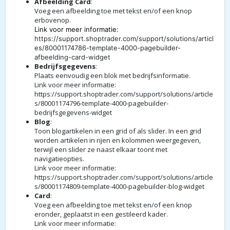
Afbeelding Card
:
Voeg een afbeelding toe met tekst en/of een knop
erbovenop.
Link voor meer informatie:
https://support.shoptrader.com/support/solutions/articl
es/80001174786-template-4000-pagebuilder-
afbeelding-card-widget
Bedrijfsgegevens
:
Plaats eenvoudig een blok met bedrijfsinformatie.
Link voor meer informatie:
https://support.shoptrader.com/support/solutions/article
s/80001174796-template-4000-pagebuilder-
bedrijfsgegevens-widget
Blog
:
Toon blogartikelen in een grid of als slider. In een grid
worden artikelen in rijen en kolommen weergegeven,
terwijl een slider ze naast elkaar toont met
navigatieopties.
Link voor meer informatie:
https://support.shoptrader.com/support/solutions/article
s/80001174809-template-4000-pagebuilder-blog-widget
Card
:
Voeg een afbeelding toe met tekst en/of een knop
eronder, geplaatst in een gestileerd kader.
Link voor meer informatie: