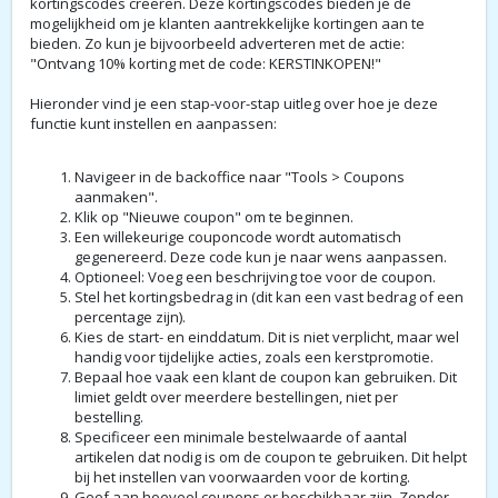
kortingscodes creëren. Deze kortingscodes bieden je de
mogelijkheid om je klanten aantrekkelijke kortingen aan te
bieden. Zo kun je bijvoorbeeld adverteren met de actie:
"Ontvang 10% korting met de code: KERSTINKOPEN!"
Hieronder vind je een stap-voor-stap uitleg over hoe je deze
functie kunt instellen en aanpassen:
Navigeer in de backoffice naar "Tools > Coupons
aanmaken".
Klik op "Nieuwe coupon" om te beginnen.
Een willekeurige couponcode wordt automatisch
gegenereerd. Deze code kun je naar wens aanpassen.
Optioneel: Voeg een beschrijving toe voor de coupon.
Stel het kortingsbedrag in (dit kan een vast bedrag of een
percentage zijn).
Kies de start- en einddatum. Dit is niet verplicht, maar wel
handig voor tijdelijke acties, zoals een kerstpromotie.
Bepaal hoe vaak een klant de coupon kan gebruiken. Dit
limiet geldt over meerdere bestellingen, niet per
bestelling.
Specificeer een minimale bestelwaarde of aantal
artikelen dat nodig is om de coupon te gebruiken. Dit helpt
bij het instellen van voorwaarden voor de korting.
Geef aan hoeveel coupons er beschikbaar zijn. Zonder