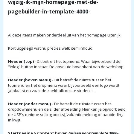
wijzig-ik-mijn-homepage-met-de-
pagebuilder-in-template-4000-
Al deze items maken onderdeel uit van het homepage uiterlijk.
Kort uitgelegd wat nu precies welk item inhoud:
Header (top)
- Dit betreft het topmenu. Waar bijvoorbeeld de
"inlog" button in staat. De absolute bovenkant van de webshop.
Header (boven menu) -
Dit betreft de ruimte tussen het
topmenu en het dropmenu waar bijvoorbeeld een logo wordt
geplaatst en vaak de zoekbalk ook te vinden is.
Header (onder menu)
-
Dit betreft de ruimte tussen het
dropdownmenu en de slider afbeelding. Hier kan je bijvoorbeeld
de USP's (unique selling points), vakantiemelding of aanbieding
in kwijt.
Startpagina > Content boven
(alleen voor template 3000-