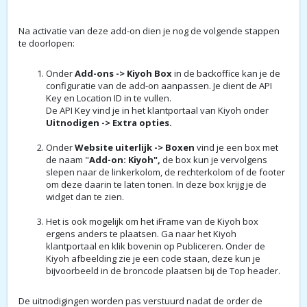
Na activatie van deze add-on dien je nog de volgende stappen
te doorlopen:
Onder
Add-ons -> Kiyoh Box
in de backoffice kan je de
configuratie van de add-on aanpassen. Je dient de API
Key en Location ID in te vullen.
De API Key vind je in het klantportaal van Kiyoh onder
Uitnodigen -> Extra opties.
Onder
Website uiterlijk -> Boxen
vind je een box met
de naam "
Add-on: Kiyoh",
de box kun je vervolgens
slepen naar de linkerkolom, de rechterkolom of de footer
om deze daarin te laten tonen. In deze box krijg je de
widget dan te zien.
Het is ook mogelijk om het iFrame van de Kiyoh box
ergens anders te plaatsen. Ga naar het Kiyoh
klantportaal en klik bovenin op Publiceren. Onder de
Kiyoh afbeelding zie je een code staan, deze kun je
bijvoorbeeld in de broncode plaatsen bij de Top header.
De uitnodigingen worden pas verstuurd nadat de order de