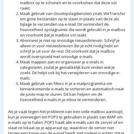
mailbox op te schonen en te voorkomen dat deze vol
raakt.
Maak gebruik van cloudopslagdiensten zoals WeTransfer
om grote bestanden op te slaan in plaats van deze als
bijlage te verzenden via e-mail. Dit vermindert de
hoeveelheid opslagruimte die wordt gebruikt in je mailbox
en voorkomt dat je mailbox vol raakt.
Abonneer je niet op onnodige nieuwsbrieven. Schrijf je
alleen in voor nieuwsbrieven die je echt nodig hebt en
schrijf je uit voor de rest. Dit voorkomt dat je mailbox
wordt overspoeld met onnodige e-mails.
Maak mappen aan en organiseer je e-mails in
categorieën, zodat je gemakkelijk kunt vinden wat je
zoekt. Dit helpt ook bij het verwijderen van onnodige e-
mails.
Maak gebruik van filters in je e-mailprogramma om
binnenkomende e-mails te sorteren en automatisch naar
de juiste map te sturen. Dit kan helpen om de
hoeveelheid e-mails in je inbox te verminderen.
Als je vaak tegen het probleem van een volle mailbox aanloopt,
kun je overwegen om POP3 te gebruiken in plaats van IMAP om
e-mails op te halen. POP3 haalt alle e-mails van de server af en
slaat ze lokaal op je apparaat op, waardoor de server niet
langer een kopie van de e-mail heeft. Het nadeel is echter dat je