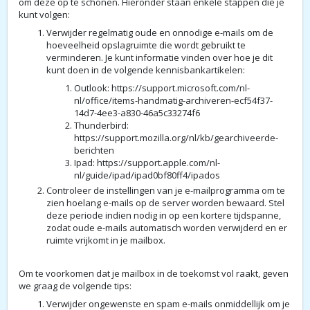
om deze op te schonen. Hieronder staan enkele stappen die je
kunt volgen:
Verwijder regelmatig oude en onnodige e-mails om de
hoeveelheid opslagruimte die wordt gebruikt te
verminderen. Je kunt informatie vinden over hoe je dit
kunt doen in de volgende kennisbankartikelen:
Outlook:
https://support.microsoft.com/nl-
nl/office/items-handmatig-archiveren-ecf54f37-
14d7-4ee3-a830-46a5c33274f6
Thunderbird:
https://support.mozilla.org/nl/kb/gearchiveerde-
berichten
Ipad:
https://support.apple.com/nl-
nl/guide/ipad/ipad0bf80ff4/ipados
Controleer de instellingen van je e-mailprogramma om te
zien hoelang e-mails op de server worden bewaard. Stel
deze periode indien nodig in op een kortere tijdspanne,
zodat oude e-mails automatisch worden verwijderd en er
ruimte vrijkomt in je mailbox.
Om te voorkomen dat je mailbox in de toekomst vol raakt, geven
we graag de volgende tips:
Verwijder ongewenste en spam e-mails onmiddellijk om je