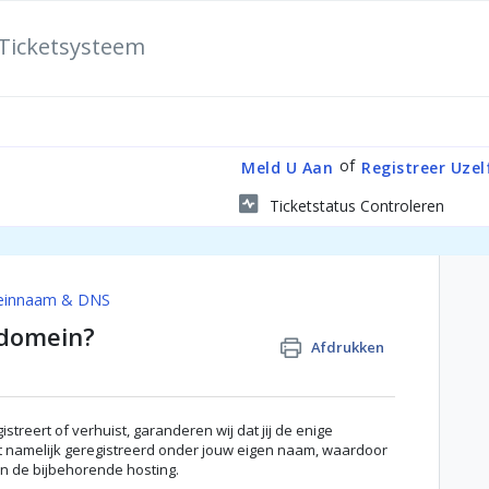
Ticketsysteem
of
Meld U Aan
Registreer Uzel
Ticketstatus Controleren
innaam & DNS
 domein?
Afdrukken
reert of verhuist, garanderen wij dat jij de enige
t namelijk geregistreerd onder jouw eigen naam, waardoor
en de bijbehorende hosting.