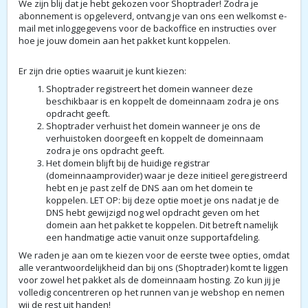
We zijn blij dat je hebt gekozen voor Shoptrader! Zodra je
abonnement is opgeleverd, ontvang je van ons een welkomst e-
mail met inloggegevens voor de backoffice en instructies over
hoe je jouw domein aan het pakket kunt koppelen.
Er zijn drie opties waaruit je kunt kiezen:
Shoptrader registreert het domein wanneer deze
beschikbaar is en koppelt de domeinnaam zodra je ons
opdracht geeft.
Shoptrader verhuist het domein wanneer je ons de
verhuistoken doorgeeft en koppelt de domeinnaam
zodra je ons opdracht geeft.
Het domein blijft bij de huidige registrar
(domeinnaamprovider) waar je deze initieel geregistreerd
hebt en je past zelf de DNS aan om het domein te
koppelen. LET OP: bij deze optie moet je ons nadat je de
DNS hebt gewijzigd nog wel opdracht geven om het
domein aan het pakket te koppelen. Dit betreft namelijk
een handmatige actie vanuit onze supportafdeling.
We raden je aan om te kiezen voor de eerste twee opties, omdat
alle verantwoordelijkheid dan bij ons (Shoptrader) komt te liggen
voor zowel het pakket als de domeinnaam hosting. Zo kun jij je
volledig concentreren op het runnen van je webshop en nemen
wij de rest uit handen!